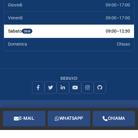
Giovedì
09:00–17:00
Venerdì
09:00–17:00
Sabato
09:00–12:30
OGGI
Domenica
Chiuso
SEGUICI
I.T.A. Solution di E. Palumbo
Partita IVA: IT05139290828
E-MAIL
WHATSAPP
CHIAMA
Mappa del sito
Privacy
Cookie
Copyright
© 2002–2026 Tutti i diritti riservati.