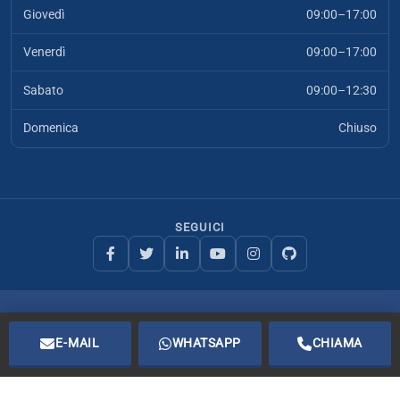
Giovedì
09:00–17:00
Venerdì
09:00–17:00
Sabato
09:00–12:30
Domenica
Chiuso
SEGUICI
I.T.A. Solution di E. Palumbo
Partita IVA: IT05139290828
E-MAIL
WHATSAPP
CHIAMA
Mappa del sito
Privacy
Cookie
Copyright
© 2002–2026 Tutti i diritti riservati.